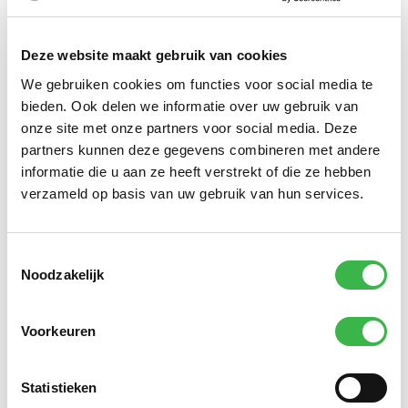
Informatie van omliggende panden is door middel van
een eenvoudige kleurcodering herkenbaar gemaakt
Deze website maakt gebruik van cookies
of het gaat om risico objecten of niet. Om risicovolle
We gebruiken cookies om functies voor social media te
panden in de regio direct op de kaart te tonen is per
bieden. Ook delen we informatie over uw gebruik van
regio een eigen classificatie in te voeren. Dit kan
onze site met onze partners voor social media. Deze
bijvoorbeeld een brandrisicoprofiel zijn op pandniveau.
partners kunnen deze gegevens combineren met andere
Daardoor is het voor de operationeel functionaris
informatie die u aan ze heeft verstrekt of die ze hebben
direct inzichtelijk wel risicopanden er in de nabijheid
verzameld op basis van uw gebruik van hun services.
van het incident liggen. Informatie van omliggende
panden kan eenvoudig worden opgehaald door een
Toestemmingsselectie
klik op de kaart. Het aangeklikte object wordt
Noodzakelijk
gearceerd op de kaart.
Voor veiligheidsregio Haaglanden bijvoorbeeld
Voorkeuren
betekent het per direct dat zij nu over deze informatie
kunnen beschikken van bijna een half miljoen
Statistieken
objecten in de regio. In hetzelfde scherm als waar ze