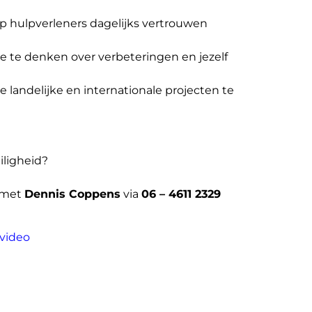
rop hulpverleners dagelijks vertrouwen
ee te denken over verbeteringen en jezelf
landelijke en internationale projecten te
iligheid?
p met
Dennis Coppens
via
06 – 4611 2329
svideo