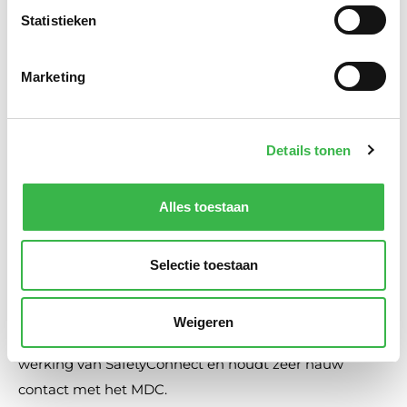
zich geen zorgen te maken over de informatie die het
Statistieken
MDC verstuurd en over de technische koppeling.
Daarnaast profiteert het IFV ook direct van alle
Marketing
verbeteringen die SafetyCT doorvoert voor andere
klanten van SafetyConnect.
Op dit moment draait SafetyConnect al geruime tijd
Details tonen
stabiel voor het IFV én alle regio’s die gebruik maken
van LCMS. Naast LCMS wordt SafetyConnect ook
Alles toestaan
gebruikt door de Veiligheidsregio’s voor Dynamisch
Alarmeren (
link
), Navigatie (
link
), Mobiele Operationele
Selectie toestaan
Informatie (
link
), Business Intelligence (
link
), en
Restdekking (
link
).
Weigeren
SafetyCT controleert dagelijks (geautomatiseerd) de
werking van SafetyConnect en houdt zeer nauw
contact met het MDC.