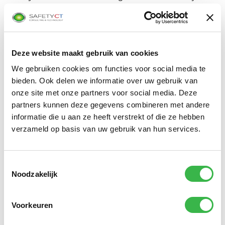
stappen zijn gezet om te onderzoeken of het gebruik
van de SafetyConnect koppeling efficiënter zou zijn
dan het zelf bouwen door het IFV.
Deze website maakt gebruik van cookies
In de daaropvolgende periode is SafetyCT verder in
We gebruiken cookies om functies voor social media te
gesprek gegaan met het IFV om SafetyConnect dé
bieden. Ook delen we informatie over uw gebruik van
koppeling te maken voor incident- en eenheid
onze site met onze partners voor social media. Deze
informatie voor het Landelijk Crisis Management
partners kunnen deze gegevens combineren met andere
Systeem (LCMS). De uitkomst van deze periode was
informatie die u aan ze heeft verstrekt of die ze hebben
verzameld op basis van uw gebruik van hun services.
een overeenkomst waarbij SafetyCT en het IFV
gewerkt hebben aan de integratie van SafetyConnect
en LCMS. Hierbij heeft SafetyCT voor het IFV een
Toestemmingsselectie
koppeling gebouwd die alle versplinterde berichten
Noodzakelijk
vanuit het MDC samenvoegt tot één gestructureerd
bericht en deze verstuurd naar het IFV. Doordat het
Voorkeuren
IFV gebruik maakt van SafetyConnect hoeft het IFV